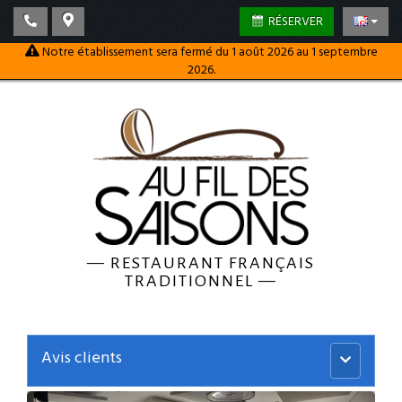
RÉSERVER
Notre établissement sera fermé du 1 août 2026 au 1 septembre
2026.
—
RESTAURANT FRANÇAIS
TRADITIONNEL
—
Avis clients
Menu
principal