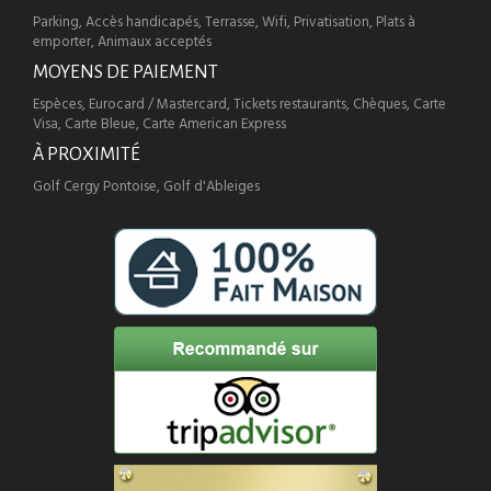
Parking, Accès handicapés, Terrasse, Wifi, Privatisation, Plats à
emporter, Animaux acceptés
MOYENS DE PAIEMENT
Espèces, Eurocard / Mastercard, Tickets restaurants, Chèques, Carte
Visa, Carte Bleue, Carte American Express
À PROXIMITÉ
Golf Cergy Pontoise, Golf d'Ableiges