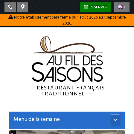
RÉSERVER
Notre établissement sera fermé du 1 août 2026 au 1 septembre
2026.
—
RESTAURANT FRANÇAIS
TRADITIONNEL
—
Menu de la semaine
Menu
principal