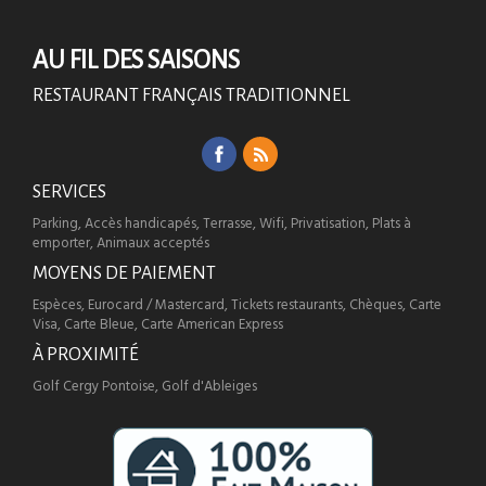
AU FIL DES SAISONS
RESTAURANT FRANÇAIS TRADITIONNEL
SERVICES
Parking, Accès handicapés, Terrasse, Wifi, Privatisation, Plats à
emporter, Animaux acceptés
MOYENS DE PAIEMENT
Espèces, Eurocard / Mastercard, Tickets restaurants, Chèques, Carte
Visa, Carte Bleue, Carte American Express
À PROXIMITÉ
Golf Cergy Pontoise, Golf d'Ableiges