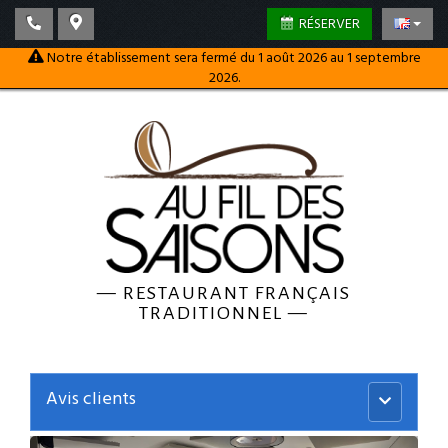
RÉSERVER
Notre établissement sera fermé du 1 août 2026 au 1 septembre
2026.
—
RESTAURANT FRANÇAIS
TRADITIONNEL
—
Avis clients
Menu
principal