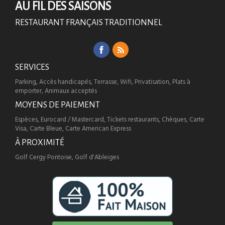
AU FIL DES SAISONS
RESTAURANT FRANÇAIS TRADITIONNEL
SERVICES
Parking, Accès handicapés, Terrasse, Wifi, Privatisation, Plats à
emporter, Animaux acceptés
MOYENS DE PAIEMENT
Espèces, Eurocard / Mastercard, Tickets restaurants, Chèques, Carte
Visa, Carte Bleue, Carte American Express
À PROXIMITÉ
Golf Cergy Pontoise, Golf d'Ableiges