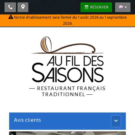
RÉSERVER
Notre établissement sera fermé du 1 août 2026 au 1 septembre
2026.
—
RESTAURANT FRANÇAIS
TRADITIONNEL
—
Avis clients
Menu
principal