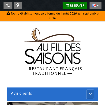
RÉSERVER
Notre établissement sera fermé du 1 août 2026 au 1 septembre
2026.
—
RESTAURANT FRANÇAIS
TRADITIONNEL
—
Avis clients
Menu
principal