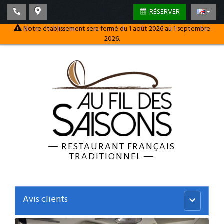
RÉSERVER
Notre établissement sera fermé du 1 août 2026 au 1 septembre
2026.
—
RESTAURANT FRANÇAIS
TRADITIONNEL
—
Avis clients
Menu
principal