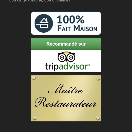
Golf Cergy Pontoise, Golf d'Ableiges