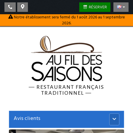
RÉSERVER
Notre établissement sera fermé du 1 août 2026 au 1 septembre
2026.
—
RESTAURANT FRANÇAIS
TRADITIONNEL
—
Avis clients
Menu
principal