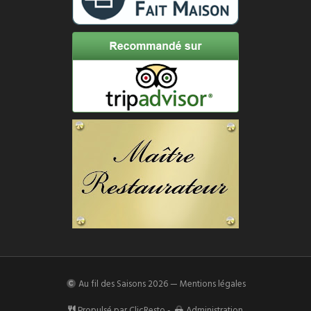
Au fil des Saisons
2026 —
Mentions légales
Propulsé par
ClicResto
-
Administration