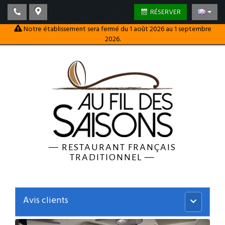
RÉSERVER
Notre établissement sera fermé du 1 août 2026 au 1 septembre
2026.
—
RESTAURANT FRANÇAIS
TRADITIONNEL
—
Avis clients
Menu
principal