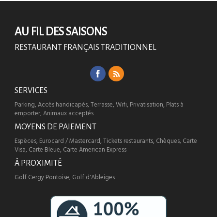
AU FIL DES SAISONS
RESTAURANT FRANÇAIS TRADITIONNEL
SERVICES
Parking, Accès handicapés, Terrasse, Wifi, Privatisation, Plats à
emporter, Animaux acceptés
MOYENS DE PAIEMENT
Espèces, Eurocard / Mastercard, Tickets restaurants, Chèques, Carte
Visa, Carte Bleue, Carte American Express
À PROXIMITÉ
Golf Cergy Pontoise, Golf d'Ableiges