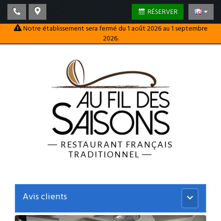
RÉSERVER
Notre établissement sera fermé du 1 août 2026 au 1 septembre
2026.
—
RESTAURANT FRANÇAIS
TRADITIONNEL
—
Avis clients
Menu
principal