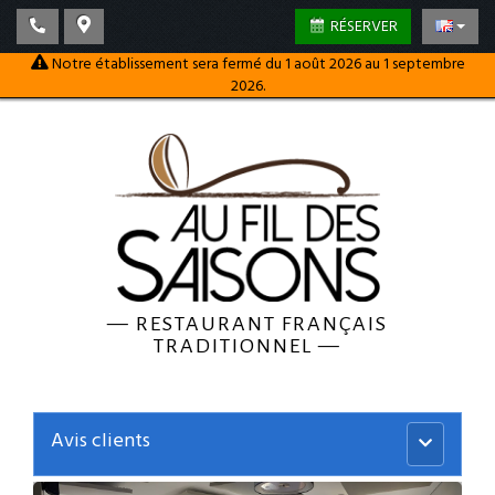
RÉSERVER
Notre établissement sera fermé du 1 août 2026 au 1 septembre
2026.
—
RESTAURANT FRANÇAIS
TRADITIONNEL
—
Avis clients
Menu
principal