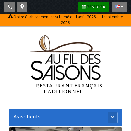
RÉSERVER
Notre établissement sera fermé du 1 août 2026 au 1 septembre
2026.
—
RESTAURANT FRANÇAIS
TRADITIONNEL
—
Avis clients
Menu
principal