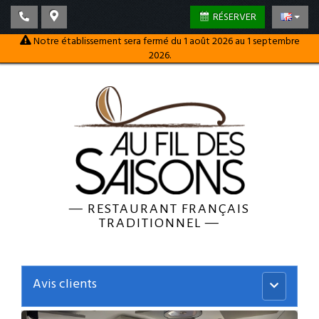
RÉSERVER
Notre établissement sera fermé du 1 août 2026 au 1 septembre
2026.
—
RESTAURANT FRANÇAIS
TRADITIONNEL
—
Avis clients
Menu
principal