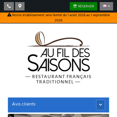
RÉSERVER
Notre établissement sera fermé du 1 août 2026 au 1 septembre
2026.
—
RESTAURANT FRANÇAIS
TRADITIONNEL
—
Avis clients
Menu
principal