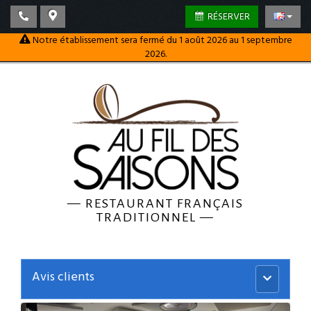
RÉSERVER
Notre établissement sera fermé du 1 août 2026 au 1 septembre
2026.
—
RESTAURANT FRANÇAIS
TRADITIONNEL
—
Avis clients
Menu
principal