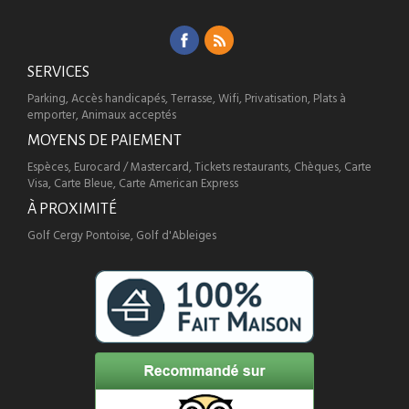
SERVICES
Parking, Accès handicapés, Terrasse, Wifi, Privatisation, Plats à
emporter, Animaux acceptés
MOYENS DE PAIEMENT
Espèces, Eurocard / Mastercard, Tickets restaurants, Chèques, Carte
Visa, Carte Bleue, Carte American Express
À PROXIMITÉ
Golf Cergy Pontoise, Golf d'Ableiges