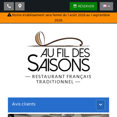
RÉSERVER
Notre établissement sera fermé du 1 août 2026 au 1 septembre
2026.
—
RESTAURANT FRANÇAIS
TRADITIONNEL
—
Avis clients
Menu
principal