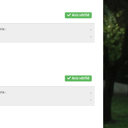
Avis vérifié
ix :
-
-
Avis vérifié
ix :
-
-