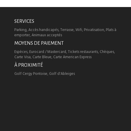
SERVICES
Parking, Accès handicapés, Terrasse, Wifi, Privatisation, Plats à
emporter, Animaux acceptés
MOYENS DE PAIEMENT
Espèces, Eurocard / Mastercard, Tickets restaurants, Chèques,
Carte Visa, Carte Bleue, Carte American Express
À PROXIMITÉ
Golf Cergy Pontoise, Golf d'Ableiges