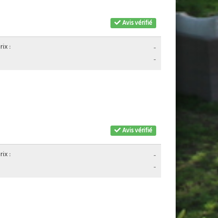
Avis vérifié
ix :
-
-
Avis vérifié
ix :
-
-