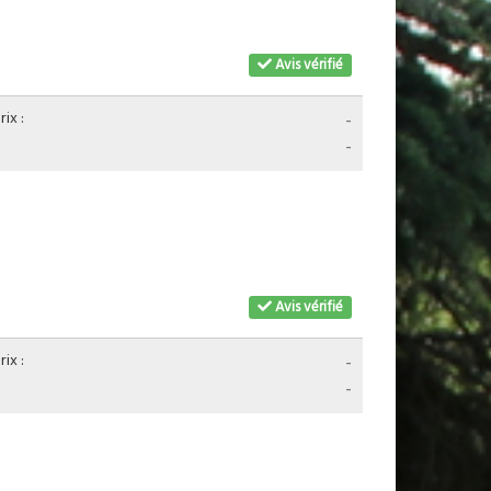
Avis vérifié
ix :
-
-
Avis vérifié
ix :
-
-