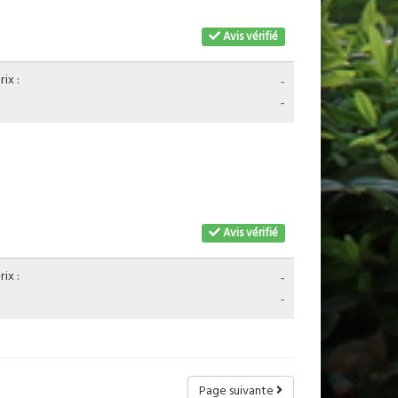
Avis vérifié
ix :
-
-
Avis vérifié
ix :
-
-
Page suivante