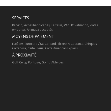
SERVICES
Parking, Accès handicapés, Terrasse, Wifi, Privatisation, Plats à
emporter, Animaux acceptés
MOYENS DE PAIEMENT
Espèces, Eurocard / Mastercard, Tickets restaurants, Chèques,
Carte Visa, Carte Bleue, Carte American Express
À PROXIMITÉ
Golf Cergy Pontoise, Golf d'Ableiges