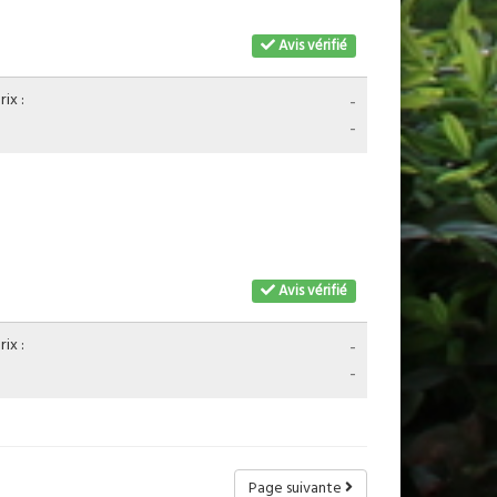
Avis vérifié
ix :
-
-
Avis vérifié
ix :
-
-
Page suivante