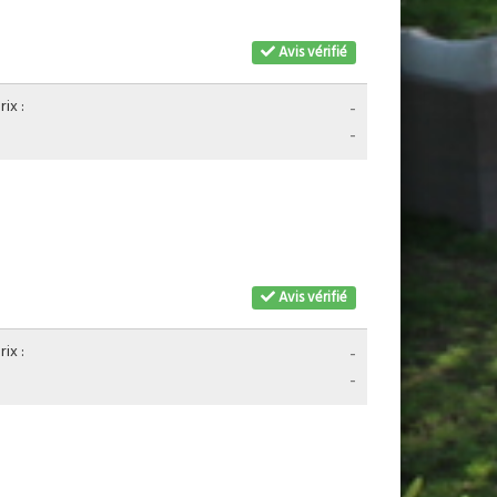
Avis vérifié
ix :
-
-
Avis vérifié
ix :
-
-