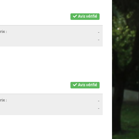
Avis vérifié
ix :
-
-
Avis vérifié
ix :
-
-