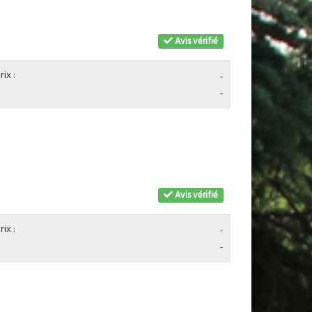
Avis vérifié
ix :
-
-
Avis vérifié
ix :
-
-