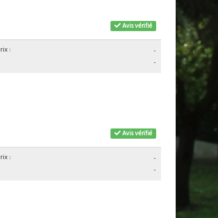
Avis vérifié
ix :
-
-
Avis vérifié
ix :
-
-