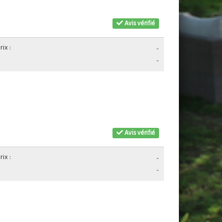
Avis vérifié
ix :
-
-
Avis vérifié
ix :
-
-