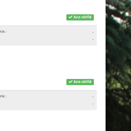
Avis vérifié
ix :
-
-
Avis vérifié
ix :
-
-