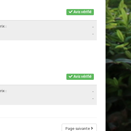
Avis vérifié
ix :
-
-
Avis vérifié
ix :
-
-
Page suivante