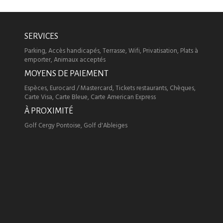
SERVICES
Parking, Accès handicapés, Terrasse, Wifi, Privatisation, Plats à
emporter, Animaux acceptés
MOYENS DE PAIEMENT
Espèces, Eurocard / Mastercard, Tickets restaurants, Chèques,
Carte Visa, Carte Bleue, Carte American Express
À PROXIMITÉ
Golf Cergy Pontoise, Golf d'Ableiges