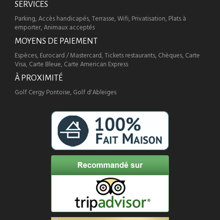
SERVICES
Parking, Accès handicapés, Terrasse, Wifi, Privatisation, Plats à
emporter, Animaux acceptés
MOYENS DE PAIEMENT
Espèces, Eurocard / Mastercard, Tickets restaurants, Chèques, Carte
Visa, Carte Bleue, Carte American Express
À PROXIMITÉ
Golf Cergy Pontoise, Golf d'Ableiges