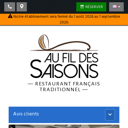
RÉSERVER
Notre établissement sera fermé du 1 août 2026 au 1 septembre
2026.
—
RESTAURANT FRANÇAIS
TRADITIONNEL
—
Avis clients
Menu
principal