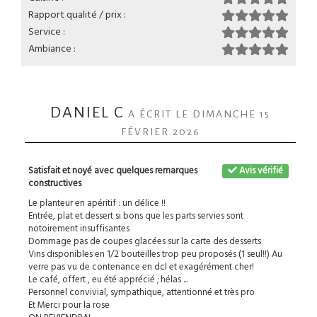
Rapport qualité / prix :
Service :
Ambiance :
DANIEL C
A ÉCRIT LE DIMANCHE 15
FÉVRIER 2026
Satisfait et noyé avec quelques remarques
Avis vérifié
constructives
Le planteur en apéritif : un délice !!
Entrée, plat et dessert si bons que les parts servies sont
notoirement insuffisantes
Dommage pas de coupes glacées sur la carte des desserts
Vins disponibles en 1/2 bouteilles trop peu proposés (1 seul!!) Au
verre pas vu de contenance en dcl et exagérément cher!
Le café, offert , eu été apprécié ; hélas ...
Personnel convivial, sympathique, attentionné et très pro
Et Merci pour la rose