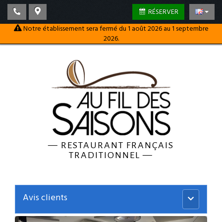
RÉSERVER
Notre établissement sera fermé du 1 août 2026 au 1 septembre
2026.
—
RESTAURANT FRANÇAIS
TRADITIONNEL
—
Avis clients
Menu
principal