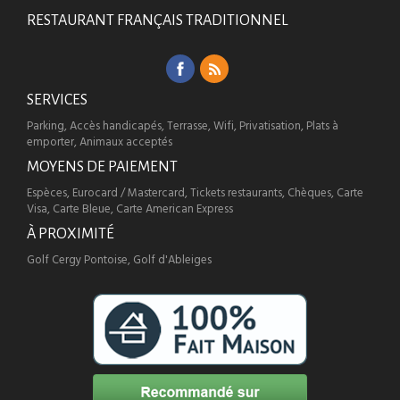
RESTAURANT FRANÇAIS TRADITIONNEL
SERVICES
Parking, Accès handicapés, Terrasse, Wifi, Privatisation, Plats à
emporter, Animaux acceptés
MOYENS DE PAIEMENT
Espèces, Eurocard / Mastercard, Tickets restaurants, Chèques, Carte
Visa, Carte Bleue, Carte American Express
À PROXIMITÉ
Golf Cergy Pontoise, Golf d'Ableiges