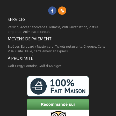
SERVICES
Parking, Accès handicapés, Terrasse, Wifi, Privatisation, Plats à
emporter, Animaux acceptés
MOYENS DE PAIEMENT
Espèces, Eurocard / Mastercard, Tickets restaurants, Chèques, Carte
Visa, Carte Bleue, Carte American Express
À PROXIMITÉ
Golf Cergy Pontoise, Golf d'Ableiges