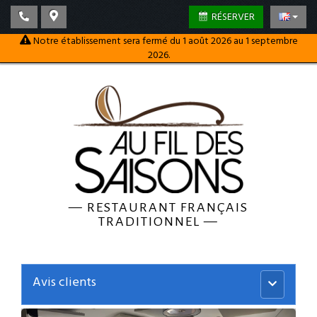
RÉSERVER
Notre établissement sera fermé du 1 août 2026 au 1 septembre
2026.
—
RESTAURANT FRANÇAIS
TRADITIONNEL
—
Avis clients
Menu
principal