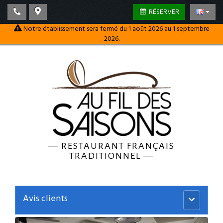
RÉSERVER
Notre établissement sera fermé du 1 août 2026 au 1 septembre
2026.
—
RESTAURANT FRANÇAIS
TRADITIONNEL
—
Avis clients
Menu
principal