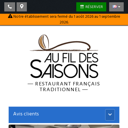
RÉSERVER
Notre établissement sera fermé du 1 août 2026 au 1 septembre
2026.
—
RESTAURANT FRANÇAIS
TRADITIONNEL
—
Avis clients
Menu
principal