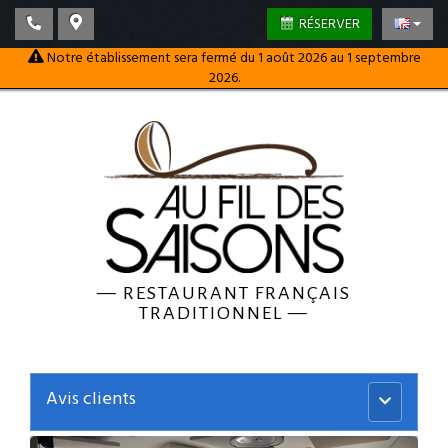
RÉSERVER
Notre établissement sera fermé du 1 août 2026 au 1 septembre
2026.
—
RESTAURANT FRANÇAIS
TRADITIONNEL
—
Avis clients
Menu
principal