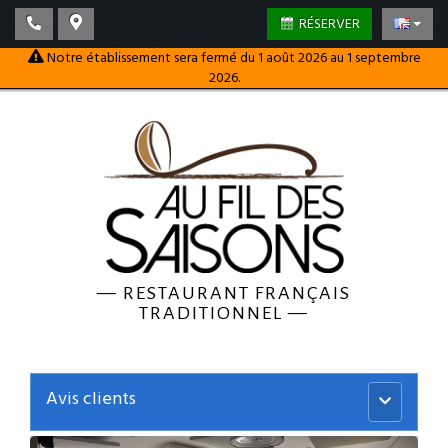
RÉSERVER
Notre établissement sera fermé du 1 août 2026 au 1 septembre
2026.
—
RESTAURANT FRANÇAIS
TRADITIONNEL
—
Avis clients
Menu
principal