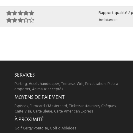
Rapport qualité / pr
Ambiance :
SERVICES
Parking, Accès handicapés, Terrasse, Wifi, Privatisation, Plats à
emporter, Animaux acceptés
MOYENS DE PAIEMENT
Espèces, Eurocard / Mastercard, Tickets restaurants, Chèques,
Carte Visa, Carte Bleue, Carte American Express
À PROXIMITÉ
Golf Cergy Pontoise, Golf d'Ableiges