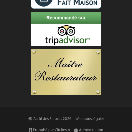
Au fil des Saisons
2026 —
Mentions légales
Propulsé par
ClicResto
-
Administration