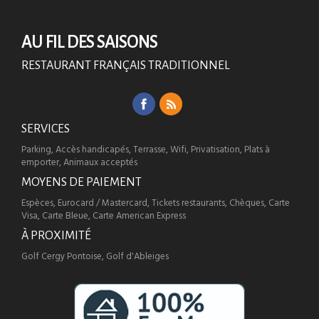
AU FIL DES SAISONS
RESTAURANT FRANÇAIS TRADITIONNEL
SERVICES
Parking, Accès handicapés, Terrasse, Wifi, Privatisation, Plats à
emporter, Animaux acceptés
MOYENS DE PAIEMENT
Espèces, Eurocard / Mastercard, Tickets restaurants, Chèques, Carte
Visa, Carte Bleue, Carte American Express
À PROXIMITÉ
Golf Cergy Pontoise, Golf d'Ableiges