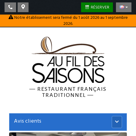
RÉSERVER
Notre établissement sera fermé du 1 août 2026 au 1 septembre
2026.
—
RESTAURANT FRANÇAIS
TRADITIONNEL
—
Avis clients
Menu
principal