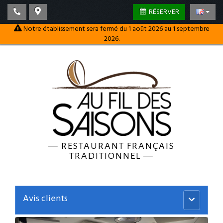
RÉSERVER
Notre établissement sera fermé du 1 août 2026 au 1 septembre
2026.
—
RESTAURANT FRANÇAIS
TRADITIONNEL
—
Avis clients
Menu
principal