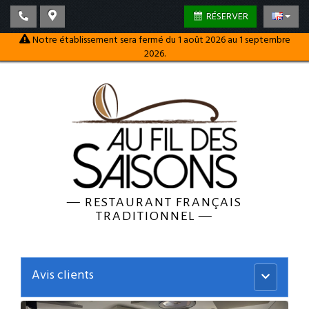
RÉSERVER
Notre établissement sera fermé du 1 août 2026 au 1 septembre
2026.
—
RESTAURANT FRANÇAIS
TRADITIONNEL
—
Avis clients
Menu
principal